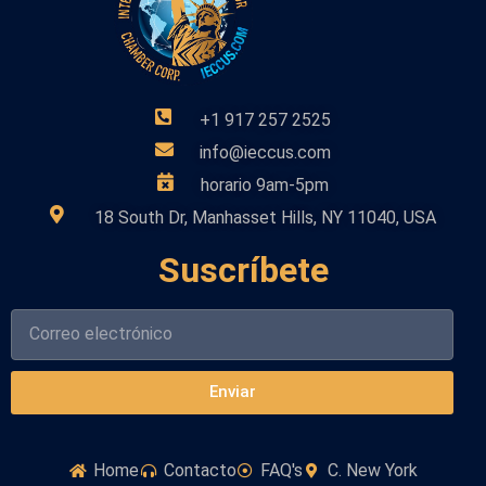
+1 917 257 2525
info@ieccus.com
horario 9am-5pm
18 South Dr, Manhasset Hills, NY 11040, USA
Suscríbete
Enviar
Home
Contacto
FAQ's
C. New York